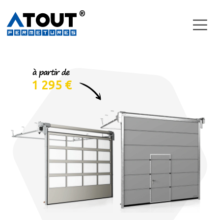
Porte
Sectionnelle
Porte
Basculante
1 295 €
Faites vous rappelez en quelques minutes !
Porte
Latérale
L'un de nos commerciaux vous rappelera en moins
d'une heure.
Porte
Enroulable
Nom et prénom
Porte
Industrielle
Téléphone
Sujet du rappel
Demander un rappel